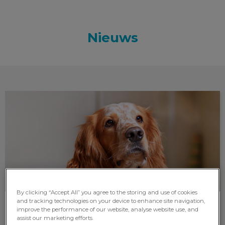
Nieuws
Blog
By clicking “Accept All” you agree to the storing and use of cookies
and tracking technologies on your device to enhance site navigation,
improve the performance of our website, analyse website use, and
Blog
assist our marketing efforts.