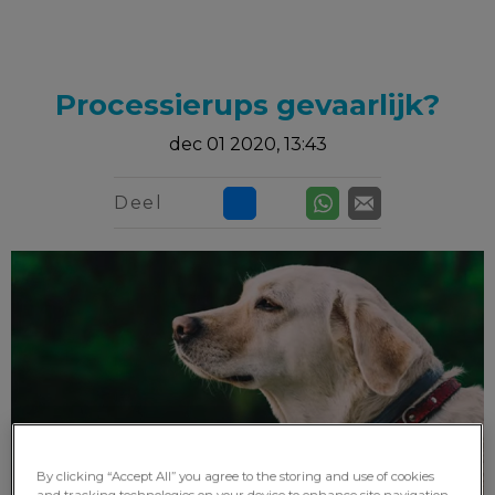
Processierups gevaarlijk?
dec 01 2020, 13:43
Deel
By clicking “Accept All” you agree to the storing and use of cookies