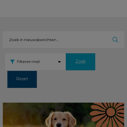
Zoek
Filteren met
Reset
De zomerchecklist voor je huisdier