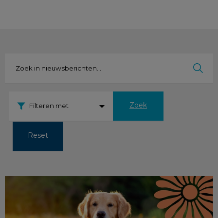
Zoek
Filteren met
Reset
De zomerchecklist voor je huisdier