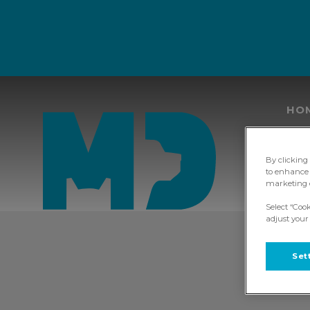
HO
By clicking
Homepage Mijn Dierenarts
to enhance 
marketing e
Select “Coo
adjust your
Set