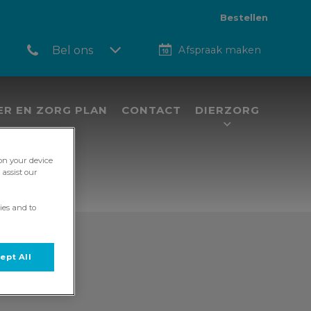
Bestellen
Bel ons
Afspraak maken
ER EN ZORG PLAN
CONTACT
DIERZORG
 on your device
assist our
ies and to
ept All