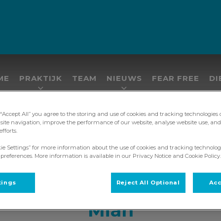
ME
PRAKTIJK
TEAM
NIEUWS
FEAR FREE
DI
 “Accept All” you agree to the storing and use of cookies and tracking technologies
site navigation, improve the performance of our website, analyse website use, and 
fforts.
kie Settings” for more information about the use of cookies and tracking technolog
 preferences. More information is available in our Privacy Notice and Cookie Policy.
tings
Reject All Optional
Acc
Miah