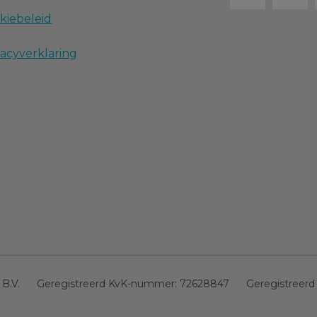
kiebeleid
vacyverklaring
 B.V.
Geregistreerd KvK-nummer:
72628847
Geregistreerd