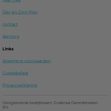
Fear free
Dier en Zorg Plan
contact
dierzorg
Links
Algemene voorwaarden
Cookiebeleid
Privacyverklaring
Geregistreerde bedrijfsnaam:
Evidensia Dierenklinieken
B.V.