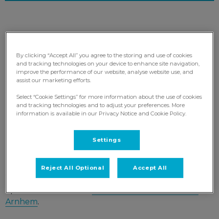
Welkom bij Mijn Dierenarts
By clicking “Accept All” you agree to the storing and use of cookies
and tracking technologies on your device to enhance site navigation,
improve the performance of our website, analyse website use, and
Op onze 3 locaties, verdeeld over Arnhem,
assist our marketing efforts.
Oosterbeek, en Nederrijn, zet ons team van
Select “Cookie Settings” for more information about the use of cookies
betrokken dierenartsen en paraveterinairen zich
and tracking technologies and to adjust your preferences. More
information is available in our Privacy Notice and Cookie Policy.
elke dag in om uw dier de beste zorg te geven. Dit
doen we samen met u, u kent uw dier immers het
beste. Zo gaan we in elke situatie op zoek naar de
Settings
beste keuze voor uw dier.
Reject All Optional
Accept All
Voor spoedeisende gevallen raden wij u aan contact
op te nemen met het
Evidensia Dierenziekenhuis
Arnhem
.