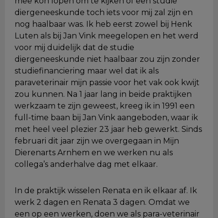
mee kon lopen om te kijken of een studie
diergeneeskunde toch iets voor mij zal zijn en
nog haalbaar was. Ik heb eerst zowel bij Henk
Luten als bij Jan Vink meegelopen en het werd
voor mij duidelijk dat de studie
diergeneeskunde niet haalbaar zou zijn zonder
studiefinanciering maar wel dat ik als
paraveterinair mijn passie voor het vak ook kwijt
zou kunnen. Na 1 jaar lang in beide praktijken
werkzaam te zijn geweest, kreeg ik in 1991 een
full-time baan bij Jan Vink aangeboden, waar ik
met heel veel plezier 23 jaar heb gewerkt. Sinds
februari dit jaar zijn we overgegaan in Mijn
Dierenarts Arnhem en we werken nu als
collega’s anderhalve dag met elkaar.
In de praktijk wisselen Renata en ik elkaar af. Ik
werk 2 dagen en Renata 3 dagen. Omdat we
een op een werken, doen we als para-veterinair