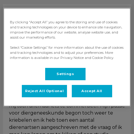
Liezbeth
Paraveterinair Arnhem
By clicking “Accept All” you agree to the storing and use of cookies
Ik ben Liezbeth.
and tracking technologies on your device to enhance site navigation,
improve the performance of our website, analyse website use, and
assist our marketing efforts.
Ik heb het VWO gedaan met het idee om
Select “Cookie Settings” for more information about the use of cookies
daarna geneeskunde of diergeneeskunde te
and tracking technologies and to adjust your preferences. More
gaan studeren. Uiteindelijk heb ik na het
information is available in our Privacy Notice and Cookie Policy.
behalen van mijn diploma toch voor de
kunstacademie gekozen, (eerst in Arnhem
Settings
Tekenen en Kunstgeschiedenis, en daarna in
Utrecht Grafische Vormgeving) en mijn diploma
behaald als grafisch vormgever. Ik ben een tijdje
Reject All Optional
Accept All
werkzaam geweest in dit vak maar het was voor
mij toch allemaal iets te commercieel. Mijn passie
voor diergeneeskunde begon toch weer te
kriebelen en ik heb toen een aantal
dierenartsen aangeschreven met de vraag of ik